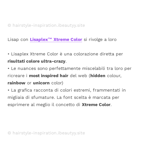
© hairstyle-inspiration.ibeautyy.site
Lisap con
Lisaplex™ Xtreme Color
si rivolge a loro
• Lisaplex Xtreme Color è una colorazione diretta per
risultati colore ultra-crazy
.
• Le nuances sono perfettamente miscelabili tra loro per
ricreare i
most inspired hair
del web (
hidden
colour,
rainbow
or
unicorn
color)
• La grafica racconta di colori estremi, frammentati in
migliaia di sfumature. La font scelta è marcata per
esprimere al meglio il concetto di
Xtreme Color
.
© hairstyle-inspiration.ibeautyy.site