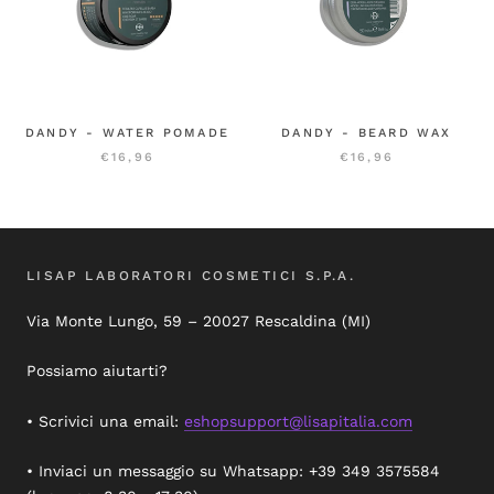
DANDY - WATER POMADE
DANDY - BEARD WAX
€16,96
€16,96
LISAP LABORATORI COSMETICI S.P.A.
Via Monte Lungo, 59 – 20027 Rescaldina (MI)
Possiamo aiutarti?
• Scrivici una email:
eshopsupport@lisapitalia.com
• Inviaci un messaggio su Whatsapp: +39 349 3575584