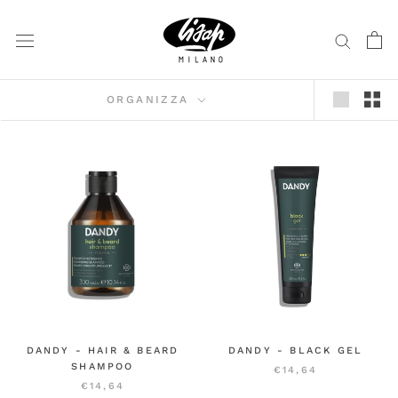
Vai
al
contenuto
ORGANIZZA
DANDY - HAIR & BEARD
DANDY - BLACK GEL
SHAMPOO
€14,64
€14,64