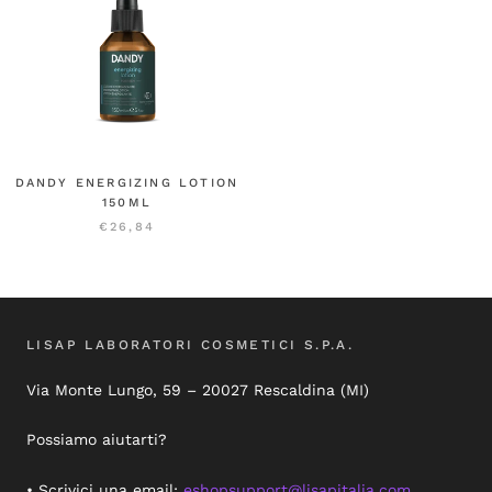
DANDY ENERGIZING LOTION
150ML
€26,84
LISAP LABORATORI COSMETICI S.P.A.
Via Monte Lungo, 59 – 20027 Rescaldina (MI)
Possiamo aiutarti?
• Scrivici una email:
eshopsupport@lisapitalia.com