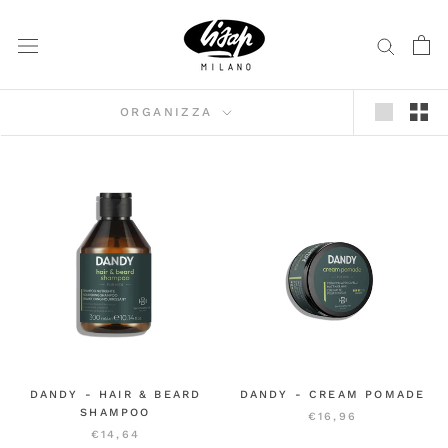
Vai
al
contenuto
ORGANIZZA
DANDY - HAIR & BEARD
DANDY - CREAM POMADE
SHAMPOO
€16,96
€14,64