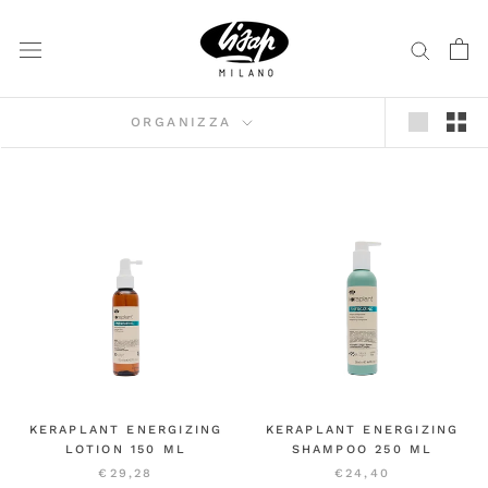
Vai
al
contenuto
ORGANIZZA
KERAPLANT ENERGIZING
KERAPLANT ENERGIZING
LOTION 150 ML
SHAMPOO 250 ML
€29,28
€24,40