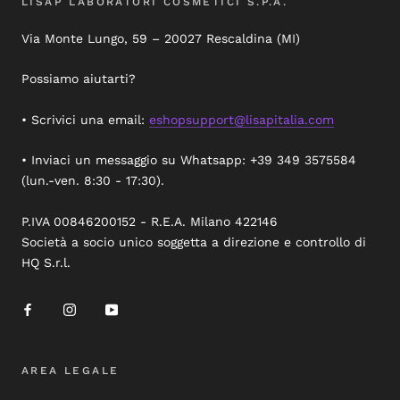
LISAP LABORATORI COSMETICI S.P.A.
Via Monte Lungo, 59 – 20027 Rescaldina (MI)
Possiamo aiutarti?
• Scrivici una email:
eshopsupport@lisapitalia.com
• Inviaci un messaggio su Whatsapp: +39 349 3575584
(lun.-ven. 8:30 - 17:30).
P.IVA 00846200152 - R.E.A. Milano 422146
Società a socio unico soggetta a direzione e controllo di
HQ S.r.l.
AREA LEGALE