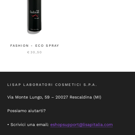
FASHION - ECO SPRAY
€30,50
LISAP LABORATORI COSMETICI S.P.A.
Via Monte Lungo, 59 – 20027 Rescaldina (MI)
Possiamo aiutarti?
• Scrivici una email:
eshopsupport@lisapitalia.com