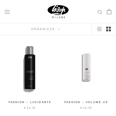
Vai
al
contenuto
ORGANIZZA
FASHION - LUCIDANTE
FASHION - VOLUME UP
€23,18
€23,18