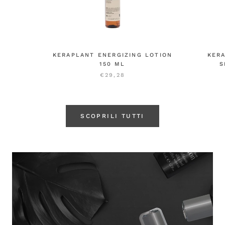
KERAPLANT ENERGIZING LOTION
KER
150 ML
S
€29,28
SCOPRILI TUTTI