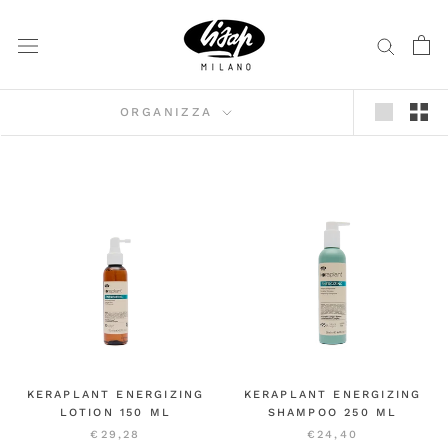
Vai
al
contenuto
ORGANIZZA
KERAPLANT ENERGIZING
KERAPLANT ENERGIZING
LOTION 150 ML
SHAMPOO 250 ML
€29,28
€24,40