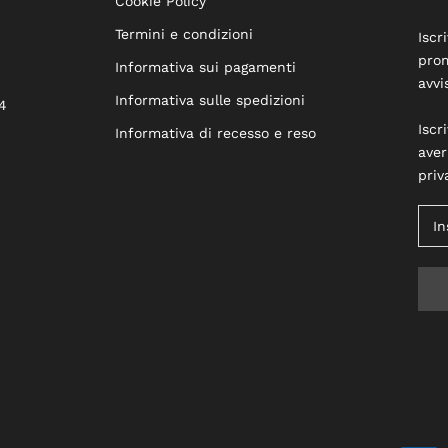
Cookie Policy
Termini e condizioni
Iscr
prom
Informativa sui pagamenti
avvi
Informativa sulle spedizioni
4
Iscr
Informativa di recesso e reso
aver
priv