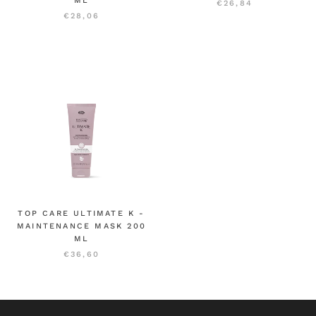
ML
€26,84
€28,06
TOP CARE ULTIMATE K -
MAINTENANCE MASK 200
ML
€36,60