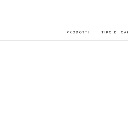
Vai
al
contenuto
PRODOTTI
TIPO DI CA