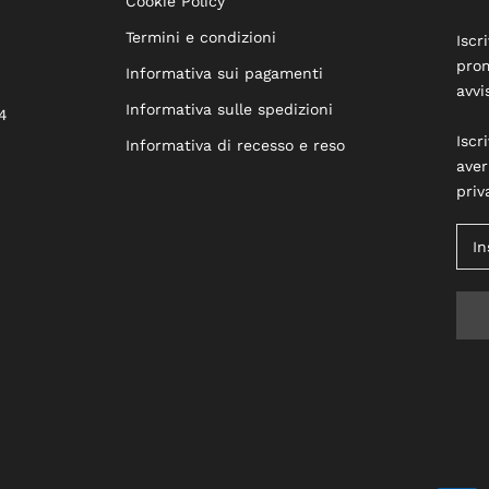
Cookie Policy
Termini e condizioni
Iscr
prom
Informativa sui pagamenti
avvi
Informativa sulle spedizioni
4
Iscr
Informativa di recesso e reso
aver
priv