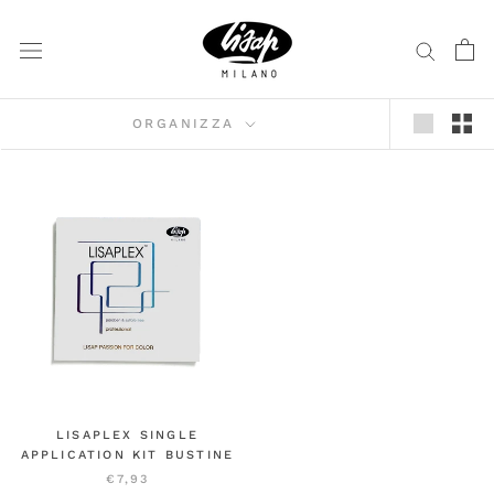
Vai
al
contenuto
ORGANIZZA
LISAPLEX SINGLE
APPLICATION KIT BUSTINE
€7,93