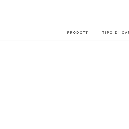
Vai
al
contenuto
PRODOTTI
TIPO DI CA