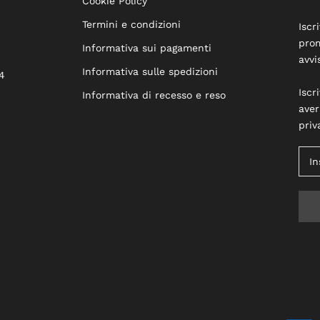
Cookie Policy
Termini e condizioni
Iscr
prom
Informativa sui pagamenti
avvi
Informativa sulle spedizioni
4
Iscr
Informativa di recesso e reso
aver
priv