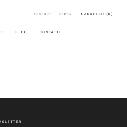
CARRELLO (
0
)
ACCOUNT
CERCA
EE
BLOG
CONTATTI
BLOG
CONTATTI
WSLETTER