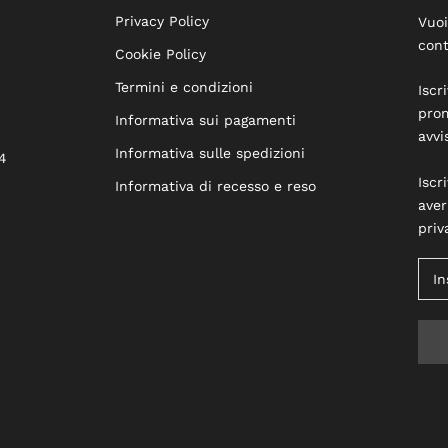
Privacy Policy
Vuoi
cont
Cookie Policy
Termini e condizioni
Iscr
prom
Informativa sui pagamenti
avvi
Informativa sulle spedizioni
4
Iscr
Informativa di recesso e reso
aver
priv