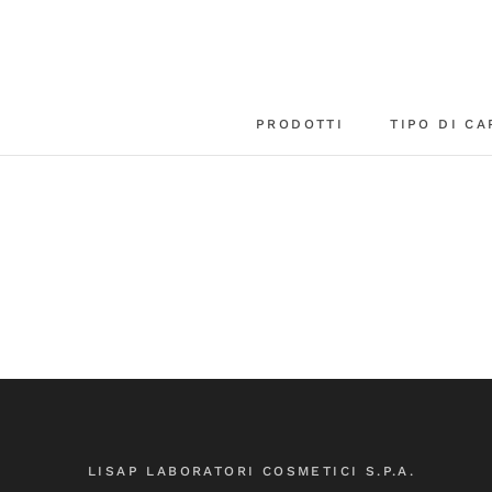
Vai
al
contenuto
PRODOTTI
TIPO DI CA
LISAP LABORATORI COSMETICI S.P.A.