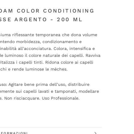
OAM COLOR CONDITIONING
SE ARGENTO - 200 ML
iuma riflessante temporanea che dona volume
antendo morbidezza, condizionamento e
inabilità all’acconciatura. Colora, intensifica e
e luminoso il colore naturale dei capelli. Ravviva
vitalizza i capelli tinti. Ridona colore ai capelli
nchi e rende luminose le mèches.
so: Agitare bene prima dell’uso, distribuire
mente sui capelli lavati e tamponati, modellare
e. Non risciacquare. Uso Professionale.
NFORMAZIONI
DA LE IMMAGINI