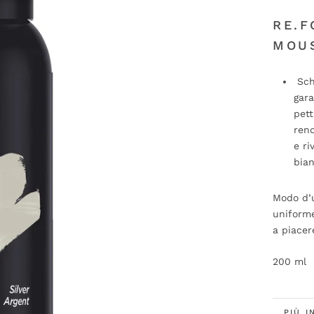
RE.F
MOUS
Sch
gar
pett
rend
e ri
bia
Modo d’u
uniforme
a piacer
200 ml
PIÙ I
GUAR