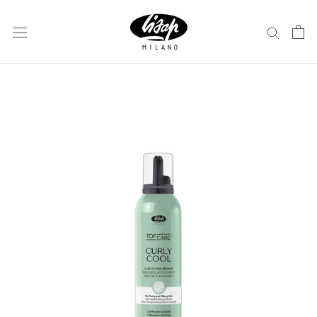
Vai
al
contenuto