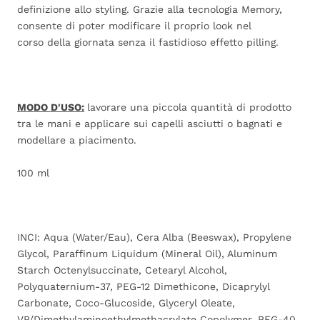
definizione allo styling. Grazie alla tecnologia Memory,
consente di poter modificare il proprio look nel
corso della giornata senza il fastidioso effetto pilling.
MODO D'USO:
lavorare una piccola quantità di prodotto
tra le mani e applicare sui capelli asciutti o bagnati e
modellare a piacimento.
100 ml
INCI: Aqua (Water/Eau), Cera Alba (Beeswax), Propylene
Glycol, Paraffinum Liquidum (Mineral Oil), Aluminum
Starch Octenylsuccinate, Cetearyl Alcohol,
Polyquaternium-37, PEG-12 Dimethicone, Dicaprylyl
Carbonate, Coco-Glucoside, Glyceryl Oleate,
VP/Dimethylaminoethylmethacrylate Copolymer, PEG-40