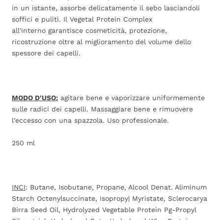
in un istante, assorbe delicatamente il sebo lasciandoli
soffici e puliti. Il Vegetal Protein Complex
all'interno garantisce cosmeticità, protezione,
ricostruzione oltre al miglioramento del volume dello
spessore dei capelli.
MODO D'USO:
agitare bene e vaporizzare uniformemente
sulle radici dei capelli. Massaggiare bene e rimuovere
l’eccesso con una spazzola. Uso professionale.
250 ml
INCI
: Butane, Isobutane, Propane, Alcool Denat. Aliminum
Starch Octenylsuccinate, Isopropy| Myristate, Sclerocarya
Birra Seed Oil, Hydrolyzed Vegetable Protein Pg-Propyl