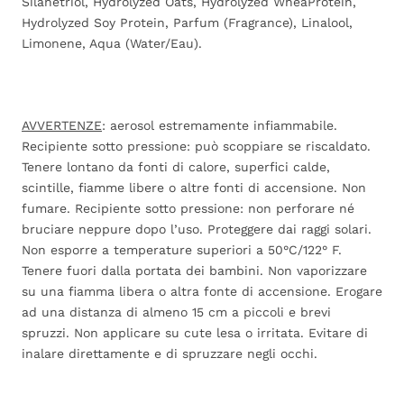
Silanetriol, Hydrolyzed Oats, Hydrolyzed WheaProtein,
Hydrolyzed Soy Protein, Parfum (Fragrance), Linalool,
Limonene, Aqua (Water/Eau).
AVVERTENZE
: aerosol estremamente infiammabile.
Recipiente sotto pressione: può scoppiare se riscaldato.
Tenere lontano da fonti di calore, superfici calde,
scintille, fiamme libere o altre fonti di accensione. Non
fumare. Recipiente sotto pressione: non perforare né
bruciare neppure dopo l’uso. Proteggere dai raggi solari.
Non esporre a temperature superiori a 50°C/122° F.
Tenere fuori dalla portata dei bambini. Non vaporizzare
su una fiamma libera o altra fonte di accensione. Erogare
ad una distanza di almeno 15 cm a piccoli e brevi
spruzzi. Non applicare su cute lesa o irritata. Evitare di
inalare direttamente e di spruzzare negli occhi.