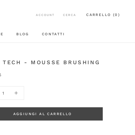
CARRELLO (
0
)
ACCOUNT
CERCA
EE
BLOG
CONTATTI
BLOG
CONTATTI
 TECH - MOUSSE BRUSHING
4
AGGIUNGI AL CARRELLO