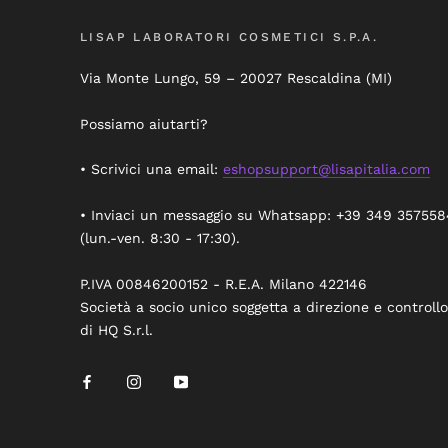
LISAP LABORATORI COSMETICI S.P.A.
Via Monte Lungo, 59 – 20027 Rescaldina (MI)
Possiamo aiutarti?
• Scrivici una email:
eshopsupport@lisapitalia.com
• Inviaci un messaggio su Whatsapp: +39 349 357558
(lun.-ven. 8:30 - 17:30).
P.IVA 00846200152 - R.E.A. Milano 422146
Società a socio unico soggetta a direzione e controllo
di HQ S.r.l.