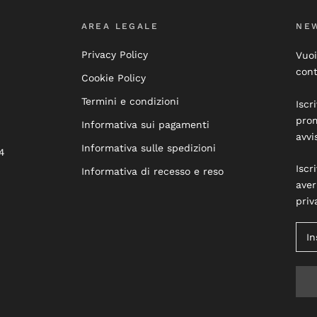
AREA LEGALE
NE
Privacy Policy
Vuoi
cont
Cookie Policy
Termini e condizioni
Iscr
prom
Informativa sui pagamenti
avvi
Informativa sulle spedizioni
4
Iscr
Informativa di recesso e reso
aver
priv