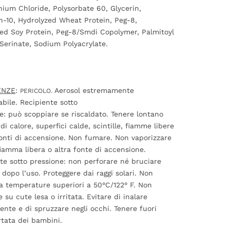
ium Chloride, Polysorbate 60, Glycerin,
h-10, Hydrolyzed Wheat Protein, Peg-8,
ed Soy Protein, Peg-8/Smdi Copolymer, Palmitoyl
 Serinate, Sodium Polyacrylate.
ENZE
:
Aerosol estremamente
PERICOLO.
bile. Recipiente sotto
e: può scoppiare se riscaldato. Tenere lontano
di calore, superfici calde, scintille, fiamme libere
fonti di accensione. Non fumare. Non vaporizzare
iamma libera o altra fonte di accensione.
te sotto pressione: non perforare né bruciare
dopo l’uso. Proteggere dai raggi solari. Non
a temperature superiori a 50°C/122° F. Non
 su cute lesa o irritata. Evitare di inalare
ente e di spruzzare negli occhi. Tenere fuori
rtata dei bambini.