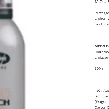
MOU
Protegge
a phon e
morbidez
MODO D
uniforme
a piacer
300 ml
INCI
:
Aqu
Isobutan
(Fragra
Castor O