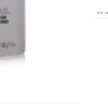
PIÙ I
GUAR