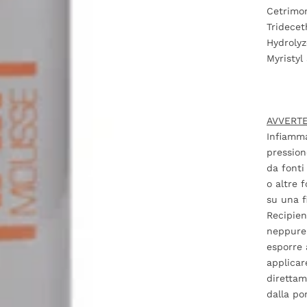
Cetrimon
Tridecet
Hydrolyz
Myristyl
AVVERT
Infiamma
pression
da fonti 
o altre 
su una f
Recipien
neppure 
esporre 
applicare
direttam
dalla po