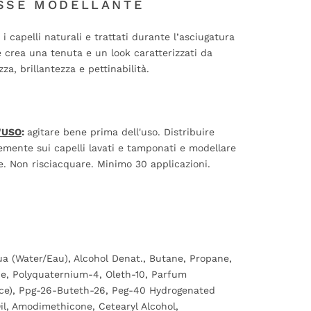
SSE MODELLANTE
 i capelli naturali e trattati durante l’asciugatura
 crea una tenuta e un look caratterizzati da
za, brillantezza e pettinabilità.
'USO
:
agitare bene prima dell'uso. Distribuire
mente sui capelli lavati e tamponati e modellare
e. Non risciacquare. Minimo 30 applicazioni.
a (Water/Eau), Alcohol Denat., Butane, Propane,
e, Polyquaternium-4, Oleth-10, Parfum
nce), Ppg-26-Buteth-26, Peg-40 Hydrogenated
il, Amodimethicone, Cetearyl Alcohol,