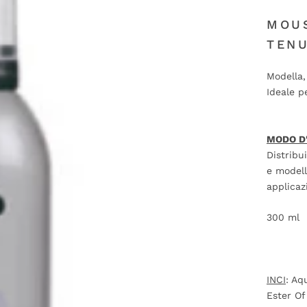
MOU
TEN
Modella, 
Ideale p
MODO D
Distribu
e modell
applicaz
300 ml
INCI
:
Aqu
Ester O