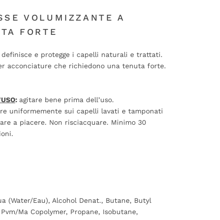
SSE VOLUMIZZANTE A
UTA FORTE
definisce e protegge i capelli naturali e trattati.
er acconciature che richiedono una tenuta forte.
'USO
:
agitare bene prima dell’uso.
ire uniformemente sui capelli lavati e tamponati
are a piacere. Non risciacquare. Minimo 30
ioni.
a (Water/Eau), Alcohol Denat., Butane, Butyl
f
Pvm/Ma Copolymer, Propane, Isobutane,