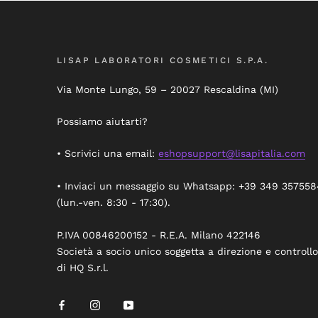
LISAP LABORATORI COSMETICI S.P.A.
Via Monte Lungo, 59 – 20027 Rescaldina (MI)
Possiamo aiutarti?
• Scrivici una email:
eshopsupport@lisapitalia.com
• Inviaci un messaggio su Whatsapp: +39 349 357558
(lun.-ven. 8:30 - 17:30).
P.IVA 00846200152 - R.E.A. Milano 422146
Società a socio unico soggetta a direzione e controllo
di HQ S.r.l.