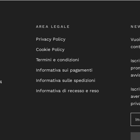
AREA LEGALE
NE
Privacy Policy
Vuoi
cont
Cookie Policy
Termini e condizioni
Iscr
prom
Informativa sui pagamenti
avvi
Informativa sulle spedizioni
4
Iscr
Informativa di recesso e reso
aver
priv