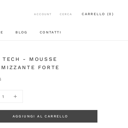
CARRELLO (
0
)
ACCOUNT
CERCA
EE
BLOG
CONTATTI
BLOG
CONTATTI
 TECH - MOUSSE
UMIZZANTE FORTE
4
AGGIUNGI AL CARRELLO