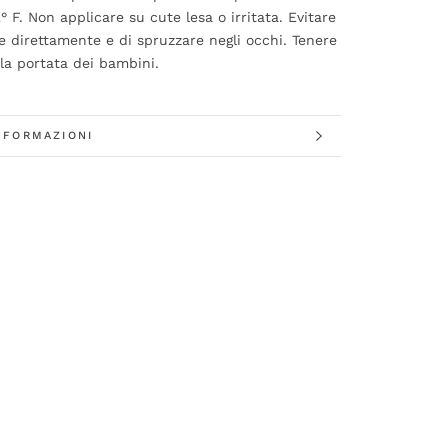
° F. Non applicare su cute lesa o irritata. Evitare
re direttamente e di spruzzare negli occhi. Tenere
lla portata dei bambini.
NFORMAZIONI
DA LE IMMAGINI