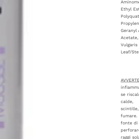
Aminome
Ethyl Es
Polyquat
Propylen
Geranyl 
Acetate,
Vulgaris
Leaf/Ste
AVVERT
infiamma
se risca
calde,
scintill
fumare. 
fonte di
perforar
raggi so