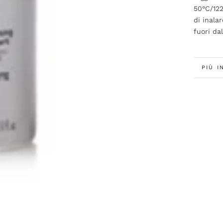
50°C/122
di inala
fuori da
PIÙ I
GUAR