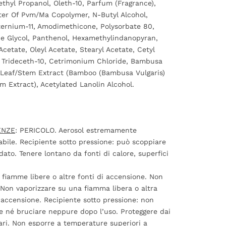
thyl Propanol,
Oleth-10, Parfum (Fragrance),
ter Of Pvm/Ma Copolymer, N-Butyl Alcohol,
ernium-11, Amodimethicone, Polysorbate 80,
e Glycol, Panthenol, Hexamethylindanopyran,
Acetate, Oleyl Acetate, Stearyl Acetate, Cetyl
 Trideceth-10, Cetrimonium Chloride, Bambusa
 Leaf/Stem Extract (Bamboo (Bambusa Vulgaris)
m Extract), Acetylated Lanolin Alcohol.
ENZE
: PERICOLO. Aerosol estremamente
bile. Recipiente sotto pressione: può scoppiare
ldato. Tenere lontano da fonti di calore, superfici
e, fiamme libere o altre fonti di accensione. Non
Non vaporizzare su una fiamma libera o altra
 accensione. Recipiente sotto pressione: non
e né bruciare neppure dopo l’uso. Proteggere dai
lari. Non esporre a temperature superiori a