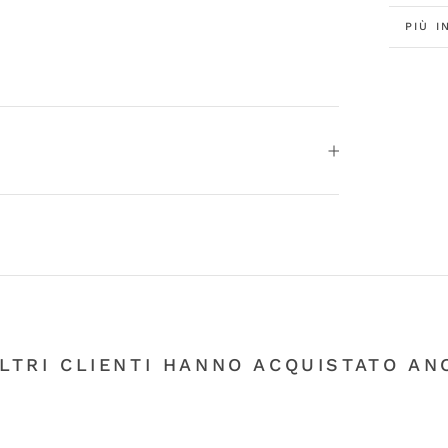
PIÙ I
GUAR
ALTRI CLIENTI HANNO ACQUISTATO ANC