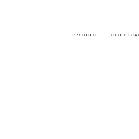
Vai
al
contenuto
PRODOTTI
TIPO DI CA