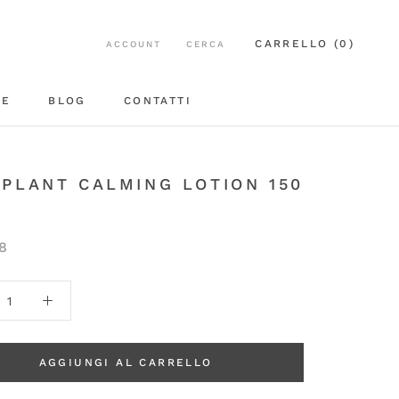
CARRELLO (
0
)
ACCOUNT
CERCA
EE
BLOG
CONTATTI
BLOG
CONTATTI
PLANT CALMING LOTION 150
8
AGGIUNGI AL CARRELLO