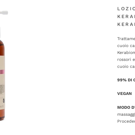
LOZI
KERA
KERA
Trattame
cuoio ca
Kerabiom
rossori 
cuoio ca
99% DI 
VEGAN
MODO D
massaggi
Proceder