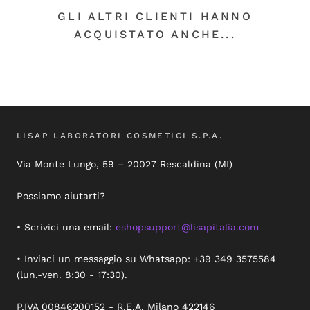
GLI ALTRI CLIENTI HANNO
ACQUISTATO ANCHE...
LISAP LABORATORI COSMETICI S.P.A.
Via Monte Lungo, 59 – 20027 Rescaldina (MI)
Possiamo aiutarti?
• Scrivici una email:
eshopsupport@lisapitalia.com
• Inviaci un messaggio su Whatsapp: +39 349 3575584
(lun.-ven. 8:30 - 17:30).
P.IVA 00846200152 - R.E.A. Milano 422146