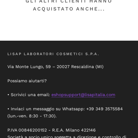
GLI ALTRI CLIENTI HANNO
ACQUISTATO ANCHE...
LISAP LABORATORI COSMETICI S.P.A.
Via Monte Lungo, 59 – 20027 Rescaldina (MI)
Possiamo aiutarti?
• Scrivici una email:
eshopsupport@lisapitalia.com
• Inviaci un messaggio su Whatsapp: +39 349 3575584
(lun.-ven. 8:30 - 17:30).
P.IVA 00846200152 - R.E.A. Milano 422146
Società a socio unico soggetta a direzione e controllo di