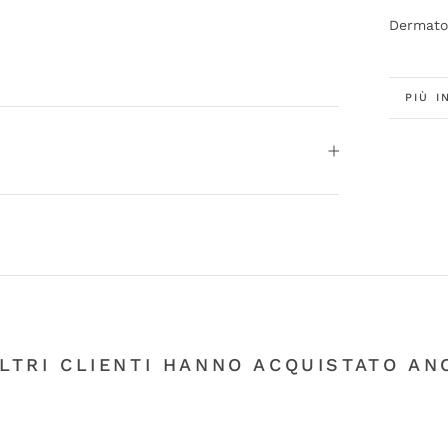
Dermato
PIÙ I
GUAR
ALTRI CLIENTI HANNO ACQUISTATO ANC