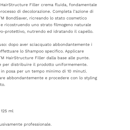
 HairStructure Filler crema fluida, fondamentale
processo di decolorazione. Completa l’azione di
TM BondSaver, ricreando lo stato cosmetico
 e ricostruendo uno strato filmogeno naturale
vo-protettivo, nutrendo ed idratando il capello.
uso: dopo aver sciacquato abbondantemente i
 effettuare lo Shampoo specifico. Applicare
TM HairStructure Filler dalla base alle punte.
e per distribuire il prodotto uniformemente.
 in posa per un tempo minimo di 10 minuti.
are abbondantemente e procedere con lo styling
to.
 125 ml
usivamente professionale.