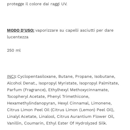
protegge il colore dai raggi UV.
MODO D'USO:
vaporizzare su capelli asciutti per dare
lucentezza
250 ml
INCI
:
Cyclopentasiloxane, Butane, Propane, Isobutane,
Alcohol Denat., Isopropyl Myristate, Isopropyl Palmitate,
Parfum (Fragrance), Ethylhexyl Methoxycinnamate,
Tocopheryl Acetate, Phenyl Trimethicone,
Hexamethylindanopyran, Hexyl Cinnamal, Limonene,
Citrus Limon Peel Oil (Citrus Limon (Lemon) Peel Oil),
Linalyl Acetate, Linalool, Citrus Aurantium Flower Oil,
Vanillin, Coumarin, Ethyl Ester Of Hydrolyzed Silk.