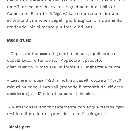
decolorati. Garantisce risultati visibili in pochi minuti con
un effetto colore che svanisce gradualmente. L’olio di
Camelia e l’Estratto di Alga Wakame nutrono e idratano
in profondità anche i capelli più bisognosi di nutrimento
rendendoli visibilmente più forti e brillanti.
Modo d'uso:
- Dopo aver indossato i guanti monouso, applicare su
capelli lavati e tamponati. Applicare il prodotto
distribuendo in maniera uniforme su lunghezze e punte.
- Lasciare in posa: 1-20 minuti su capelli colorati / 15-20
minuti su capelli naturali (secondo l’intensità del riflesso
desiderato) / 1-10 minuti su capelli decolorati.
- Risciacquare abbondantemente con acqua tiepida ogni
residuo di prodotto e procedere con l’asciugatura.
Ideale per: