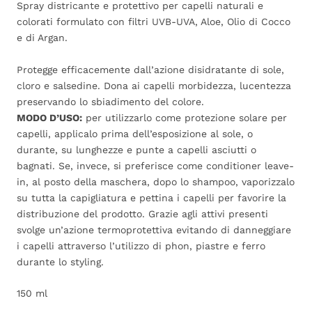
Spray districante e protettivo per capelli naturali e
colorati formulato con filtri UVB-UVA, Aloe, Olio di Cocco
e di Argan.
Protegge
efficacemente dall’azione disidratante di sole,
cloro e salsedine. Dona
ai capelli morbidezza, lucentezza
preservando lo sbiadimento del colore.
MODO D’USO:
p
er utilizzarlo come
protezione solare per
capelli
, applicalo prima
dell’esposizione
al sole, o
durante, su lunghezze e punte a capelli asciutti o
bagnati.
Se, invece, si preferisce come
conditioner leave-
in,
al posto della maschera, dopo lo shampoo, vaporizzalo
su tutta la capigliatura e pettina i capelli per favorire la
distribuzione del prodotto.
Grazie agli attivi presenti
svolge
un’azione
termoprotettiva
evitando di danneggiare
i capelli attraverso
l’utilizzo
di phon, piastre e ferro
durante lo styling.
150 ml