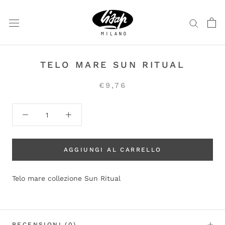
Vai
al
contenuto
TELO MARE SUN RITUAL
€9,76
AGGIUNGI AL CARRELLO
Telo mare collezione Sun Ritual
RECENSIONI
(0)