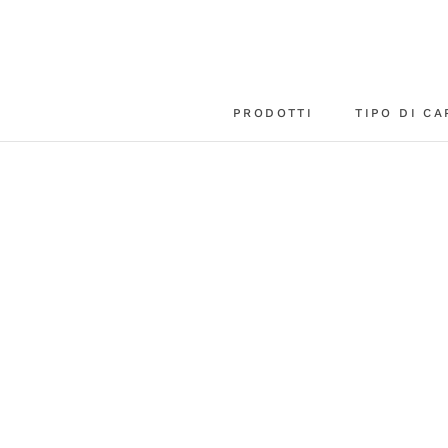
Vai
al
contenuto
PRODOTTI
TIPO DI CA